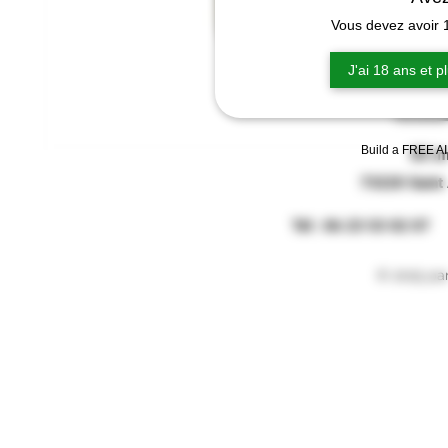
Vous devez avoir 1
J'ai 18 ans et p
Build a FREE AI
85 im
73220 Saint 
Tél : 06 23 
© 2025 pa